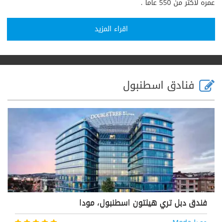
عمره لأكثر من 550 عاماً .
اقراء المزيد
فنادق اسطنبول
فندق دبل تري هيلتون اسطنبول، مودا