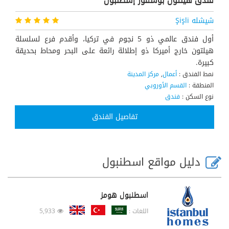
شيشله Şişli
أول فندق عالمي ذو 5 نجوم في تركيا، وأقدم فرع لسلسلة
هيلتون خارج أميركا ذو إطلالة رائعة على البحر ومحاط بحديقة
كبيرة.
نمط الفندق :
أعمال
,
مركز المدينة
المنطقة :
القسم الأوروبي
نوع السكن :
فندق
وسوم :
سلاسل عالمية
تفاصيل الفندق
دليل مواقع اسطنبول
اسطنبول هومز
اللغات :
5,933