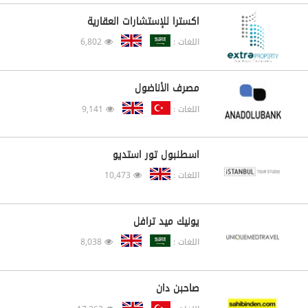
اكسترا للإستشارات العقارية
اللغات :
6,802
مصرف الأناضول
اللغات :
9,141
اسطنبول تور استديو
اللغات :
10,473
يونيك ميد ترافل
اللغات :
8,038
صاحبن دان