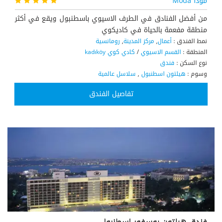
مودا Moda
من أفضل الفنادق في الطرف الاسيوي باسطنبول ويقع في أكثر
منطقة مفعمة بالحياة في كاديكوي
نمط الفندق :
أعمال
,
مركز المدينة
,
رومانسية
المنطقة :
القسم الاسيوي
/
كادي كوي kadıköy
نوع السكن :
فندق
وسوم :
هيلتون اسطنبول
,
سلاسل عالمية
تفاصيل الفندق
فندق هيلتون بوسفور إسطنبول