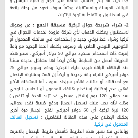
جداً حيث أنه يتم إحتساب الكلفة على حجم و كمية التراسل و
البيانات المرسلة والمستقبلة وحتماً سوف تعود من رحلة رائعة
في اسطنبول و تتفاجأ بفاتورة الإنترنت.
2- شراء شريحة جوال تركية مسبقة الدفع :
عن وصولك
لاسطنبول يمكنك الذهاب لأي شركة مزودة لخدمات التجوال في
تركيا وشراء خط تركي جديد و إستخدامه في هاتفك المحمول أو
الكومبيتر اللوحي الخاص بك وسوف يكلفك الخط الجديد مع باقة
إنترنت ذات استخدام محدود حوالي 50 دولار أميركي، تعتبر هذه
الطريقة أفضل من السابقة ولكن أيضاً لها مشاكل عديدة فمثلاً
عند الإنتهاء الباقة فيجب عليك التجديد ودفع رسوم حوالي 25
دولار أميركي لشراء باقة جديدة و أيضاً إن قمت بمشاركة الإتصال
مع أصدقائك أو عائلتك فالأمر سيزداد سوء ، أما المشكلة الأكبر
فهي عدم إمكانية إستخدام هاتفك المحمول أو الحاسب اللوحي
بعد حوالي 120 يوم (بشكل وسطي قد تزيد المدة أو تنقص )
وذلك لأنه يجب عليك تسجيل الجهاز ودفع ضريبة تقدر بحوالي
120 ليرة تركية أي 60 دولار أميركي لفتح الجهاز مرة أخرى
يمكنك الإطلاع على هذه المقالة للتفاصيل :
تسجيل الهاتف
المحمول في تركيا
.
وبالتالي فلا تعتبر هذه الطريقة كأفضل طريقة للإتصال بالانترنت