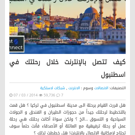
كيف تتصل بالإنترنت خلال رحلتك في
اسطنبول
التصنيفات:
الاتصالات
وسوم :
الانترنت
,
شبكات لاسلكية
07 / 03 / 2014
59,736
7
هل قررت القيام برحلة الى مدينة اسطنبول في تركيا ؟ هل قمت
بالتخطيط لرحلتك جيداً من حجوزات الطيران و الفندق و الجولات
السياحية و التسوق …الخ ؟ ولكن سواءً أكانت رحلتك هي رحلة
عمل أو رحلة ترفيهية مع العائلة أو الأصدقاء فأنت حتماً سوف
تحتاج لإمكانية الإتصال بالإنترنت! هل خططت لذلك ؟