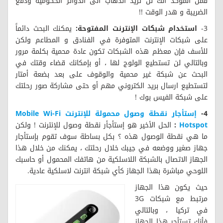
فمن المؤكد أنك لن تريد الذهاب الى الدوائر الحكومية ودفع
الضريبة و هدر الوقت !!
3-
استخدام شبكات الإنترنت المفتوحة:
يمكنك البحث دائماً
على شبكات الإنترنت المتوفرة في الفنادق و المطاعم ولكن
للأسف فإن معظم هذه الشبكات تكون عادة محمية بكلمة مرور
وبالتالي لن تستطيع الولوج لها ، أو بإمكانك قضاء وقتك في
البحث عن شبكة غير محمية والوقوف على بعد بضعة أمتار
لتستطيع ارسال بريد الكتروني مهم أو حتى مشاركة صور رحلتك
على شبكة الفيس بوك !
4-
إستأجار نقطة وصول محمولة للإنترنت Mobile Wi-Fi
Hotspot
:
الحل الأخير هو إستأجأر نقطة وصول للإنترنت ! ولكن
ما هي نقطة الوصول هذه ؟ بكل بساطة سوف تقوم بإستأجار
جهاز صغير ووضعه في جيبك خلال رحلتك ، يمكنك من خلال هذا
الجهاز الاتصال بالشبكة اللاسلكية من هاتفك المحمول أو حاسبك
اللوحي مباشرة بهذا الجهاز كأي شبكة انترنت لاسلكية عادية.
حيث يكون هذا الجهاز
مرتبط مع شبكات 3G
في تركيا ، وبالتالي
فأنك تستأجر هذا الجهاز