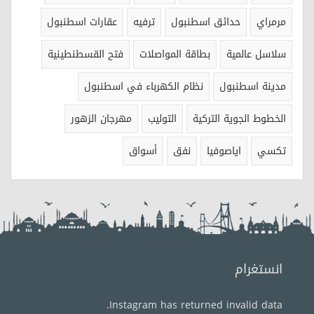
مرمراي
حدائق اسطنبول
ترفيه
عقارات اسطنبول
سلاسل عالمية
بطاقة المواصلات
فتح القسطنطينية
مدينة اسطنبول
نظام الكهرباء في اسطنبول
الخطوط الجوية التركية
التوليب
مهرجان الزهور
تكسي
اياصوفيا
نفق
أسواق
انستغرام
Instagram has returned invalid data.