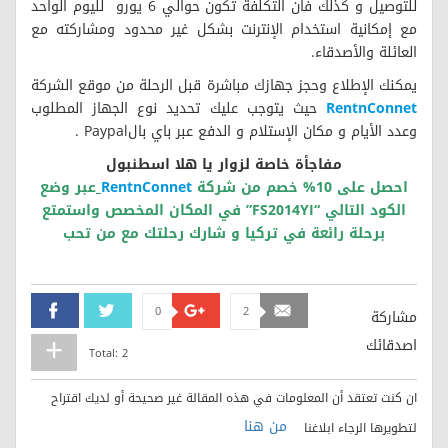
للتوصيل و كذلك فان التكلفة تكون حوالي 6 يورو لليوم الواحد
مع إمكانية استخدام الإنترنت بشكل غير محدود ومشاركته مع
العائلة والأصدقاء.
يمكنك الإطلاع وحجز جهازك مباشرة قبل الرحلة من موقع الشركة
RentnConnet
حيث يتوجب عليك تحديد نوع الجهاز المطلوب
وعدد الأيام و مكان الإستلام و الدفع عبر باي بالPaypal .
مفاجأة خاصة لزوار يا هلا اسطنبول
احصل على 10% خصم من شركة
RentnConnet
عبر وضع
الكود التالي “FS2014YI” في المكان المخصص واستمتع
برحلة رائعة في تركيا و شارك رحلتك مع من تحب
0
2
Facebook
Twitter
Google+
Email
مشاركة
اصدقائك
Total:
2
ان كنت تعتقد أن المعلومات في هذه المقالة غير صحيحة أو لديك اقتراح
من هنا
لتطويرها الرجاء ابلاغنا