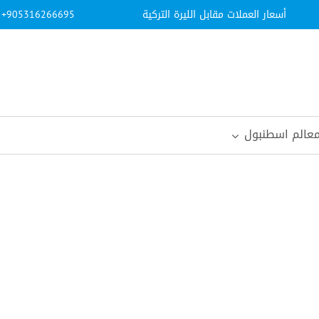
أسعار العملات مقابل الليرة التركية
: +905316266695
42.2
48.7
11.2
137.
11.5
11.6
113.
110.
59.5
0.89
0.000
7.74
عالم اسطنبول
14.3
0.32
0.032
4.56