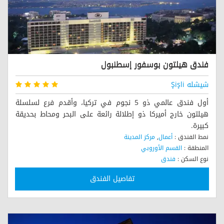
فندق هيلتون بوسفور إسطنبول
شيشله Şişli
أول فندق عالمي ذو 5 نجوم في تركيا، وأقدم فرع لسلسلة
هيلتون خارج أميركا ذو إطلالة رائعة على البحر ومحاط بحديقة
كبيرة.
نمط الفندق :
أعمال
,
مركز المدينة
المنطقة :
القسم الأوروبي
نوع السكن :
فندق
وسوم :
سلاسل عالمية
تفاصيل الفندق