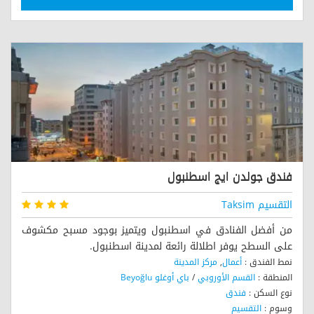
فندق جولدن ايج اسطنبول
التقسيم Taksim
من أفضل الفنادق في اسطنبول ويتميز بوجود مسبح مكشوف
على السطح يوفر اطلالة رائعة لمدينة اسطنبول.
نمط الفندق :
أعمال
,
مركز المدينة
المنطقة :
القسم الأوروبي
/
باي أوغلو Beyoğlu
نوع السكن :
فندق
وسوم :
التقسيم