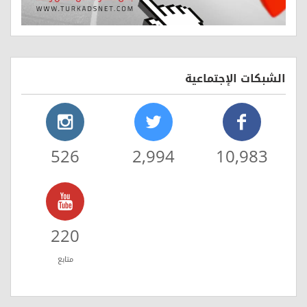
الشبكات الإجتماعية
526
2,994
10,983
220
متابع