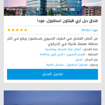
فندق دبل تري هيلتون اسطنبول، مودا
مودا Moda
من أفضل الفنادق في الطرف الاسيوي باسطنبول ويقع في أكثر
منطقة مفعمة بالحياة في كاديكوي
نمط الفندق :
أعمال
,
مركز المدينة
,
رومانسية
المنطقة :
القسم الاسيوي
/
كادي كوي kadıköy
نوع السكن :
فندق
وسوم :
هيلتون اسطنبول
,
سلاسل عالمية
تفاصيل الفندق