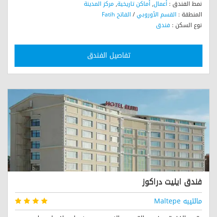
نمط الفندق :
أعمال
,
أماكن تاريخية
,
مركز المدينة
المنطقة :
القسم الأوروبي
/
الفاتح Fatih
نوع السكن :
فندق
تفاصيل الفندق
فندق ايليت دراكوز
مالتيبه Maltepe