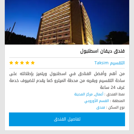
فندق ديفان اسطنبول
التقسيم Taksim
من أهم وأفضل الفنادق في اسطنبول ويتميز بإطلالته على
ساحة التقسيم وبقربه من محطة الميترو كما يقدم للضيوف خدمة
غرف 24 ساعة
نمط الفندق :
أعمال
,
مركز المدينة
المنطقة :
القسم الأوروبي
نوع السكن :
فندق
وسوم :
ديفان
,
فنادق في تقسيم
,
سلاسل فندقية
تفاصيل الفندق