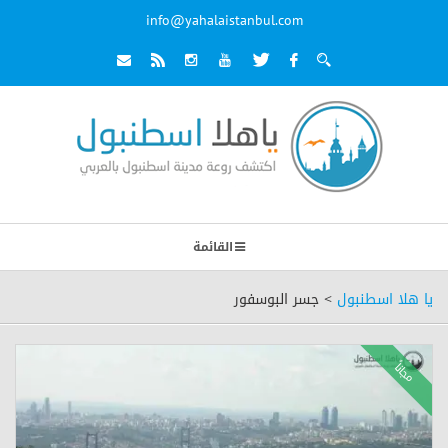
info@yahalaistanbul.com
القائمة
يا هلا اسطنبول
>
جسر البوسفور
ً
م
ج
ا
ن
ا