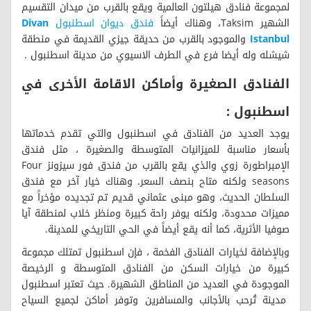
لمجموعة فنادق هيلتون العالمية ويقع بالقرب من ميدان التقسيم
الشهير Taksim، وهناك أيضاً
فندق ديوان اسطنبول
Divan
Istanbul
والموجود بالقرب من حديقة جيزي القديمة في منطقة
شيشله وله أيضا فرع في الطرف الاسيوي من مدينة اسطنبول .
الفنادق الصغيرة وأماكن الاقامة الأخرى في
اسطنبول :
يوجد العديد من الفنادق في اسطنبول والتي تقدم خدماتها
بأسعار مناسبة للميزانيات المتوسطة والصغيرة ، مثل فندق
الإمبراطورة زوي والذي يقع بالقرب من فندق فور سيزونز Four
seasons ولكنه متاح بنصف السعر. وهناك خيار آخر مع فندق
السلطان الحديث، وهو مبنى عثماني قديم تم تجديده مؤخراً مع
مميزات محدودة، ولكنه يوفر راحة كبيرة ومنظر خلاب لمنطقة آيا
صوفيا الأثرية، كما أنه يقع أيضاً في الحي التاريخي للمدينة.
وبالإضافة لخيارات الفنادق الفخمة ، فإن اسطنبول تمتلك مجموعة
كبيرة من خيارات السكن من الفنادق المتوسطة و الرخيصة
الموجودة في العديد من المناطق الشهيرة. حيث تعتبر اسطنبول
مدينة تُرحب بالأجانب والمسافرين وتوفر أماكن لجميع السياح