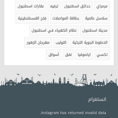
مرمراي
حدائق اسطنبول
ترفيه
عقارات اسطنبول
سلاسل عالمية
بطاقة المواصلات
فتح القسطنطينية
مدينة اسطنبول
نظام الكهرباء في اسطنبول
الخطوط الجوية التركية
التوليب
مهرجان الزهور
تكسي
اياصوفيا
نفق
أسواق
انستغرام
Instagram has returned invalid data.