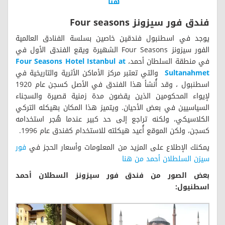
هنا
فندق فور سيزونز Four seasons
يوجد في اسطنبول فندقين خاصين بسلسة الفنادق العالمية
الفور سيزونز Four Seasons الشهيرة ويقع الفندق الأول في
في منطقة السلطان أحمد،
Four Seasons Hotel Istanbul at
Sultanahmet
والتي تعتبر مركز الأماكن الأثرية والتاريخية في
اسطنبول ، وقد أُنشأ هذا الفندق في الأصل كسجن عام 1920
لإيواء المحكومين الذين يقضون مدة زمنية قصيرة والسجناء
السياسيين في بعض الأحيان. ويتميز هذا المكان بهيكله التركي
الكلاسيكي، ولكنه تراجع إلى حد كبير عندما هُجر استخدامه
كسجن، ولكن الموقع أُعيد هيكلته للاستخدام كفندق عام 1996.
يمكنك الإطلاع على المزيد من المعلومات وأسعار الحجز في
فور
سيزن السلطلان أحمد من هنا
بعض الصور من فندق فور سيزونز السطلان أحمد
اسطنيول: