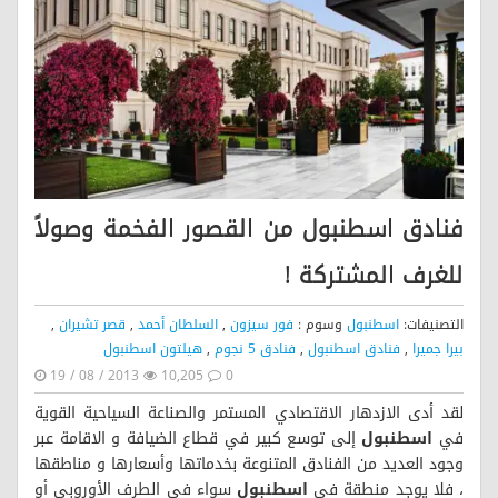
فنادق اسطنبول من القصور الفخمة وصولاً
للغرف المشتركة !
التصنيفات:
اسطنبول
وسوم :
فور سيزون
,
السلطان أحمد
,
قصر تشيران
,
بيرا جميرا
,
فنادق اسطنبول
,
فنادق 5 نجوم
,
هيلتون اسطنبول
19 / 08 / 2013
10,205
0
لقد أدى الازدهار الاقتصادي المستمر والصناعة السياحية القوية
في
اسطنبول
إلى توسع كبير في قطاع الضيافة و الاقامة عبر
وجود العديد من الفنادق المتنوعة بخدماتها وأسعارها و مناطقها
، فلا يوجد منطقة في
اسطنبول
سواء في الطرف الأوروبي أو