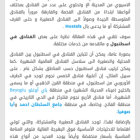
الاسيوي من المدينة الإ وتحتوي على عدد من الفنادق بمختلف
أنواعها ابتداءُ من الفنادق الفخمة والفارهة مروراً بالفنادق
المتوسطة الجيدة وصولاً الى الفنادق الصغيرة و حتى الغرف
المشتركة أو ما يدعى بال
Hostels
.
سوف نلقي في هذه المقالة نظرة على بعض
الفنادق في
اسطنبول
و ماتقدمه من خدمات مختلفة.
بصورة عامة، يمكن أن تتباين الفنادق في اسطنبول بين الفنادق
المحلية والصغيرة الى سلاسل الفنادق العالمية الشهيرة ،كما
يمكن ترتيب فنادق اسطنبول حسب المناطق بشكل عام . على
سبيل المثال، إن أغلبية فنادق الخمس نجوم توجد في الطرف
الأوروبي من اسطنبول، في منطقة القرن الذهبي أو ما يسمى
بالخليج (ميناء المدينة الشهير) في منطقة
باي أوغلو
Beyoglu
الشهيرة، أما فنادق الأربع نجوم فتتركز في الحي التاريخي في
منطقة الفاتح، وخاصة، في منطقة
جامع السلطان احمد
و
آيا
صوفيا
.
بالإضافة لهذا، توجد الفنادق الصغيرة والمشتركة، والتي تولي
اهتماما للاحتياجات الأساسية فوق البهرجة الغالية فتوفر المنامة
المناسبة بأسعار منخفضة وأيضاً يوجد العديد من أنواع هذه