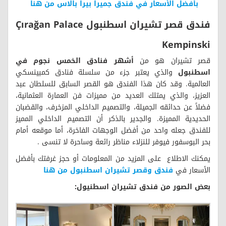
بأفضل الأسعار في فندق جميرا بيرا بالاس من هنا
فندق قصر تشيران اسطنبول Çırağan Palace
Kempinski
قصر تشيران هو من
أشهر فنادق الخمس نجوم في
اسطنبول
والذي يعتبر جزء من سلسلة فنادق كمبينسكي
العالمية. وقد كان هذا الفندق هو القصر السابق للسلطان عبد
العزيز، والذي يمتلك العديد من مميزات فن العمارة العثمانية،
فضلاً عن حدائقه الجميلة، والتصميم الداخلي المزخرف، والقضبان
الحديدية المميزة. والجدير بالذكر أن التصميم الداخلي المميز
للفندق جعله واحد من أفضل الوجهات الفاخرة، أما موقعه أمام
بحر البوسفور فيوفر للنزلاء مناظر رائعة وساحرة لا تنسى .
يمكنك الاطلاع على المزيد من المعلومات أو حجز غرفتك بأفضل
الأسعار في
فندق وقصر تشيران اسطنبول من هنا
بعض الصور من فندق تشيران اسطنيول: