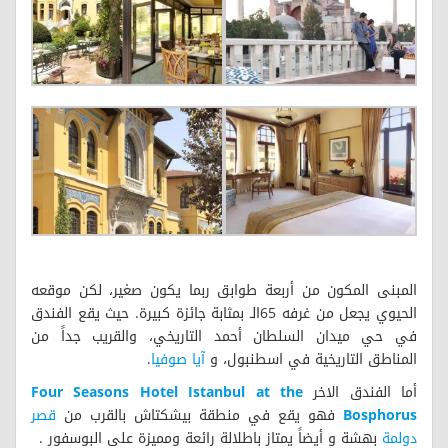
المبنى المكون من أربعة طوابق ربما يكون صغير، لكن موقعه
الحيوي يجعل من غرفه 65الـ بمثابة جائزة كبيرة. حيث يقع الفندق
في حي ميدان السلطان أحمد التاريخي، والقريب جداً من
المناطق التاريخية في اسطنبول، و
آيا صوفيا
.
أما الفندق الاخر
Four Seasons Hotel Istanbul at the
Bosphorus
فهو يقع في منطقة بيشكتاش بالقرب من
قصر
دولمة
بهشة و أيضاً يمتاز باطلالة رائعة ومميزة على البوسفور .