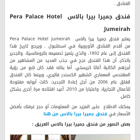
الفنادق .
فندق جميرا بيرا بالاس Pera Palace Hotel
Jumeirah
يعتبر فندق جميرا بيرا بالاس Pera Palace Hotel Jumeirah
من أقدم الفنادق الأوروبية في اسطنبول . ويرجع تاريخ هذا
الفندق إلى عام 1892، والذي يتميز تصميمه بالرومانسية. والجدير
بالذكر، أن هذا الفندق نجح في جذب العديد من المشاهير من
أبرزهم الكاتبة أغاثا كريستي. أما بنائه فقد كان نابع من رؤية
المهندس المعماري الشهير الكسندر فاليري، وبينما كان الفندق
مُغلق عام 2006 من أجل إعادة التجديد، كانت أبوابه مفتوحة
للأعمال التجارية، واعتبارا من 2010، أعيد افتتاحه مرة أخرى بشكل
كامل.
يمكنك الاطلاع على المزيد من المعلومات أو حجز غرفتك بأفضل
الأسعار في
فندق جميرا بيرا بالاس من هنا
بعض الصور من فندق جميرا بيرا بالاس العريق :