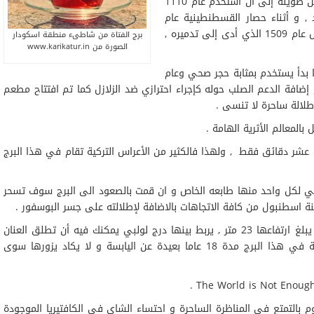
نتيجة لهذه النهاية المأساوية بقي هذا البرج مهجورا سنين طويلة إلى أن استخدم عام 1110
, و أثناء حصار القسطنطينية عام
1453 استخدم كبرج مراقبة وبقي كذلك إلى أن حصل زلزال عام 1509 الذي أدى إلى تدميره ,
برج الفتاة من شاطىء منطقة اسكودار
الصورة من www.karikatur.in
ه ليستخدم كمنارة حتى عام 1829 وحينها بدأ يستخدم بمثابة حجر صحي وعام
 إضافة الدعم الصلب حوله كإجراء احترازي ضد الزلازل كما تم افتتاح مطعم
لالة ساحرة لا تنسى .
بالمعالم الأثرية الهامة .
عشر دقائق فقط , ولهذا فالكثير من الأعراس التركية تقام في هذا البرج
كل واحد منها طابعه الخاص و ان قمت بالصعود الى البرج سوف تسحر
ينة اسطنبول من كافة الاتجاهات بالاضافة لإطلالته على جسر البوسفور .
أما كشكل فهو مثمن و ذو قبة , يتألف من ستة طوابق يبلغ ارتفاعها 23 متر , يربط بينها درج لولبي يمكنك فيه أن تطلق العنان
لخيالك و تتوقع كيف استطاعت تلك الفتاة الحياة محبوسة في هذا البرج مدة 18 عاما بعيدة عن اليابسة و لا يكاد يزورها سوى
وم بالتمتع في المناظرة الساحرة و احتساء الشاي في الكافتيريا الموجودة