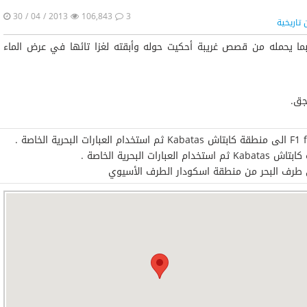
30 / 04 / 2013
106,843
3
 تاريخية
بما يحمله من قصص غريبة أحكيت حوله وأبقته لغزا تائها في عرض الماء
جق.