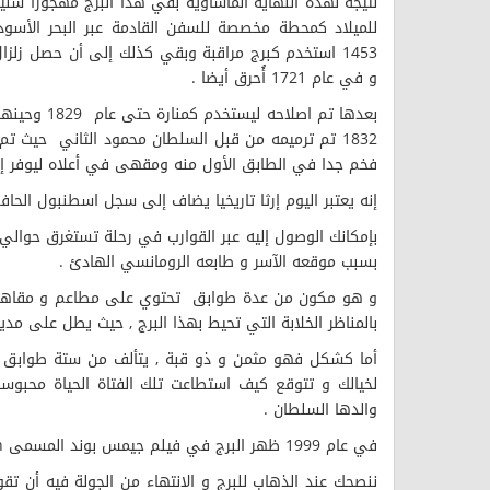
للميلاد كمحطة مخصصة للسفن القادمة عبر البحر الأسود 
و في عام 1721 أُحرق أيضا .
بعدها تم اصلاح
1832 تم ترميمه من قبل السلطان محمود الثاني حيث تم
فخم جدا في الطابق الأول منه ومقهى في أعلاه ليوفر إط
إنه يعتبر اليوم إرثا تاريخيا يضاف إلى سجل اسطنبول الحافل 
بإمكانك الوصول إليه عبر القوارب في رحلة تستغرق حوالي 
بسبب موقعه الآسر و طابعه الرومانسي الهادئ .
و هو مكون من عدة طوابق تحتوي على مطاعم و مقاهي ل
بالمناظر الخلابة التي تحيط بهذا البرج , حيث يطل على مد
والدها السلطان .
في عام 1999 ظهر البرج في فيلم جيمس بوند المسمى The World is Not Enough .
ننصحك عند الذهاب للبرج و الانتهاء من الجولة فيه أن تق