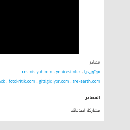
مصادر
فوتوبيديا
,
yeniresimler
,
cesmisiyahimm
ck ,
fotokritik.com
,
gittigidiyor.com
,
trekearth.com
المصادر
مشاركة اصدقائك