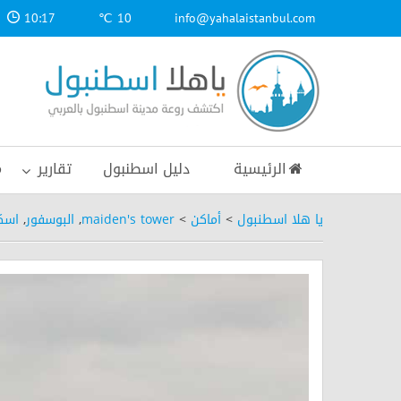
10:17
10 ℃
info@yahalaistanbul.com
الرئيسية
دليل اسطنبول
تقارير
م
يا هلا اسطنبول
>
أماكن
>
maiden's tower
,
البوسفور
,
اسك