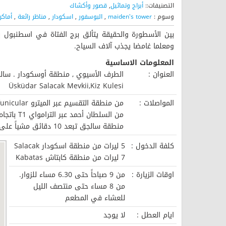
التصنيفات::
أبراج وتماثيل
,
قصور وأكشاك
وسوم :
maiden's tower
,
البوسفور
,
اسكودار
,
مناظر رائعة
,
أماكن
بين الأسطورة والحقيقة يتألق برج الفتاة في اسطنبول 
ومعلما غامضا يجذب آلاف السياح.
المعلومات الاساسية
العنوان :
الطرف الأسيوي , منطقة أوسكودار . سال
Üsküdar Salacak Mevkii,Kiz Kulesi
المواصلات :
من منطقة التقسيم عبر الميترو F1 funicular الى منطقة كابتاش Kabatas ثم استخدام العبارات البحرية الخاصة .
من السلطان أحمد عبر الترامواي T1 باتجاه كابتاش Kabatas ثم استخدام العبارات البحرية الخاصة .
منطقة سالجق تبعد 10 دقائق مشياً على طرف البحر من منطقة اسكودار الطرف الأسيوي
كلفة الدخول :
5 ليرات من منطقة اسكودار Salacak
7 ليرات من منطقة كابتاش Kabatas
اوقات الزيارة :
من 9 صباحاً حتى 6.30 مساء للزوار.
من 8 مساء حتى منتصف الليل
للعشاء في المطعم
ايام العطل :
لا يوجد