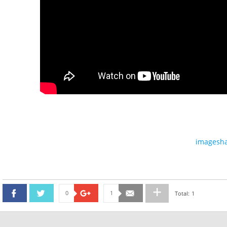
imagesha
0
1
Facebook
Twitter
Google+
Email
Total:
1