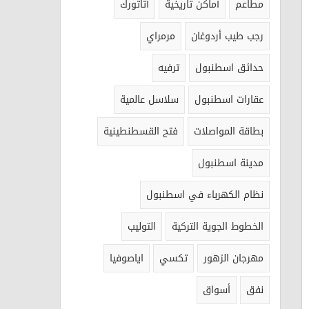
مطاعم
أماكن تاريخية
أتاتورك
رجب طيب أردوغان
مرمراي
حدائق اسطنبول
ترفيه
عقارات اسطنبول
سلاسل عالمية
بطاقة المواصلات
فتح القسطنطينية
مدينة اسطنبول
نظام الكهرباء في اسطنبول
الخطوط الجوية التركية
التوليب
مهرجان الزهور
تكسي
اياصوفيا
نفق
أسواق