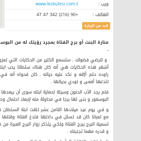
ويب :
www.kizkulesi.com.t
الهاتف :
+90 (216) 342 47 47
لابد من الزيارة
منارة البنت أو برج الفتاة بمجرد رؤيتك له من الب
.
و لترضي فضولك , ستسمع الكثير من الحكايات التي تعزو س
أشهر هذه الحكايات هي أنه كان هناك سلطانا يحب ابنته 
راوده حلم أرّقه و نكد عليه حياته , كان فحواه أنه في
تلدغها أفعى و تودي بحياتها .
فلم يجد الأب الحنون وسيلة لحماية ابنته سوى أن يبعدها
البوسفور و بنى لها برجا في محاولة منه لإبعاد احتمال وص
و في يوم عيد ميلادها الثامن عشر تلقت ابنة السلطان ه
مع ثعبانا كان قد تسلل في داخلها فلدغ الفتاة وقتلها 
تسمية البرج ببرج الفتاة ولكي يتذكر زوار البرج العبرة من 
و قدره مهما تجنبناه .