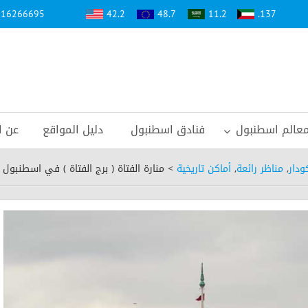
5316266695
42.2
48.7
11.2
137.
11.5
11.6
113.
110.
59.5
0.89
0.000
7.74
14.3
0.32
0.032
عالم اسطنبول
فنادق اسطنبول
دليل المواقع
عن ا
4.56
ودار
,
مناظر رائعة
,
أماكن تاريخية
>
منارة الفتاة ( برج الفتاة ) في اسطنبول
أسعار العملات مقابل الليرة التركية