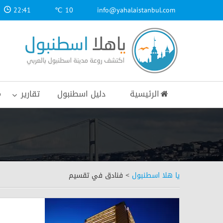
22:41
10 ℃
info@yahalaistanbul.com
الرئيسية
دليل اسطنبول
تقارير
م
يا هلا اسطنبول
>
فنادق في تقسيم