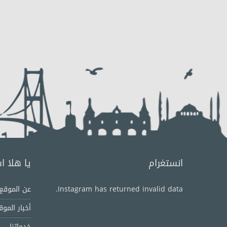
انستغرام
يا هلا 
Instagram has returned invalid data.
عن الموقع
أخبار الموق
خدماتنا