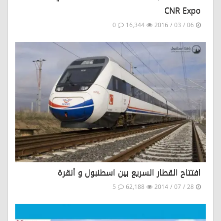
CNR Expo
0
16,344
06 / 03 / 2016
افتتاح القطار السريع بين اسطنبول و أنقرة
5
62,188
28 / 07 / 2014