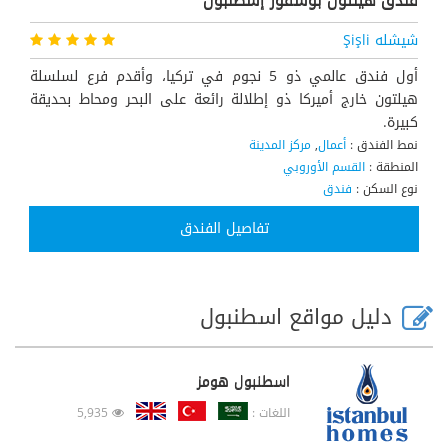
شيشله Şişli
أول فندق عالمي ذو 5 نجوم في تركيا، وأقدم فرع لسلسلة
هيلتون خارج أميركا ذو إطلالة رائعة على البحر ومحاط بحديقة
كبيرة.
نمط الفندق :
أعمال
,
مركز المدينة
المنطقة :
القسم الأوروبي
نوع السكن :
فندق
وسوم :
سلاسل عالمية
تفاصيل الفندق
دليل مواقع اسطنبول
اسطنبول هومز
اللغات :
5,935