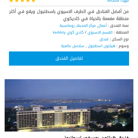
مودا Moda
من أفضل الفنادق في الطرف الاسيوي باسطنبول ويقع في أكثر
منطقة مفعمة بالحياة في كاديكوي
نمط الفندق :
أعمال
,
مركز المدينة
,
رومانسية
المنطقة :
القسم الاسيوي
/
كادي كوي kadıköy
نوع السكن :
فندق
وسوم :
هيلتون اسطنبول
,
سلاسل عالمية
تفاصيل الفندق
فندق هيلتون بوسفور إسطنبول