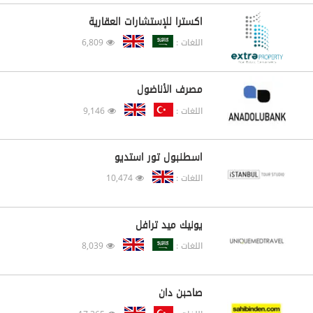
اكسترا للإستشارات العقارية
اللغات :
6,809
مصرف الأناضول
اللغات :
9,146
اسطنبول تور استديو
اللغات :
10,474
يونيك ميد ترافل
اللغات :
8,039
صاحبن دان