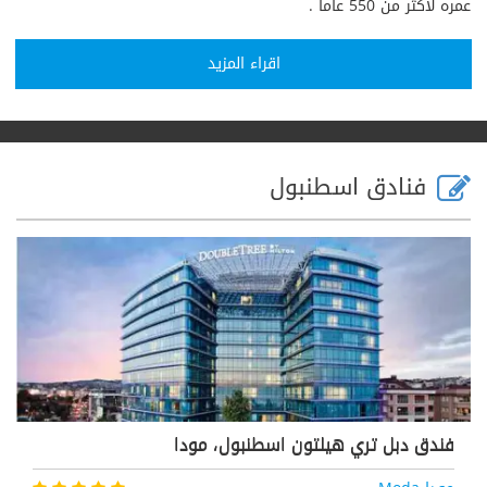
عمره لأكثر من 550 عاماً .
اقراء المزيد
فنادق اسطنبول
فندق دبل تري هيلتون اسطنبول، مودا