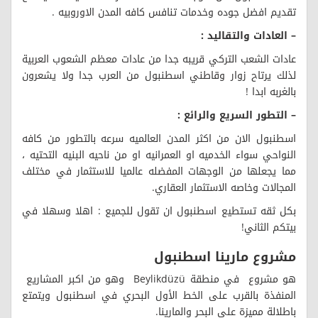
تقديم افضل جوده وخدمات تنافس كافه المدن الاوروبيه .
– العادات والتقاليد :
عادات الشعب التركي قريبه جدا من عادات معظم الشعوب العربية
لذلك يرتاح زوار وقاطني اسطنبول من العرب جدا ولا يشعرون
بالغربه ابدا !
– التطور السريع والرائع :
اسطنبول الان من اكثر المدن العالميه سرعه بالتطور من كافه
النواحي سواء الخدميه او العمرانيه او من ناحيه البنيه التحتيه ،
مما يجعلها من الوجهات المفضله عالميا للاستثمار في مختلف
المجالات وخاصه الاستثمار العقاري.
بكل ثقه تستطيع اسطنبول ان تقول للجميع : اهلا وسهلا في
بيتكم الثاني!
مشروع مارينا اسطنبول
هو مشروع في منطقة Beylikdüzü وهو من اكبر المشاريع
المنفذة بالقرب على الخط الأول البحري في اسطنبول ويتمتع
باطلالة مميزة على البحر والمارينا.