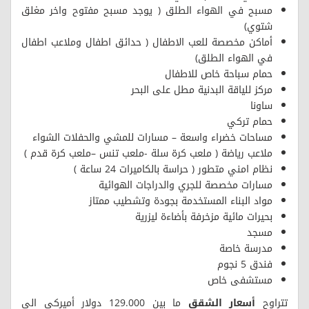
مسبح في الهواء الطلق ( يوجد مسبح مفتوح واخر مغلق
شتوي)
أماكن مخصصة للعب الاطفال ( حدائق اطفال وملاعب اطفال
في الهواء الطلق)
حمام سباحة خاص للاطفال
مركز للياقة البدنية مطل على البحر
ساونا
حمام تركي
مساحات خضراء واسعة – مسارات للمشي والحفلات الشواء
ملاعب رياضة ( ملعب كرة سلة -ملعب تنس –ملعب كرة قدم )
نظام امني متطور ( حراسة بالكاميرات 24 ساعة )
مسارات مخصصة للجري والدراجات الهوائية
مواد البناء المستخدمة بجودة وتشطيب ممتاز
بحيرات مائية مزخرفة بأضاءة ليزرية
مسجد
مدرسة خاصة
فندق 5 نجوم
مستشفى خاص
تتراوح
أسعار الشقق
ما بين 129.000 دولار أميركي الى