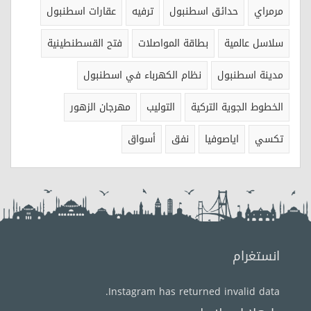
مرمراي
حدائق اسطنبول
ترفيه
عقارات اسطنبول
سلاسل عالمية
بطاقة المواصلات
فتح القسطنطينية
مدينة اسطنبول
نظام الكهرباء في اسطنبول
الخطوط الجوية التركية
التوليب
مهرجان الزهور
تكسي
اياصوفيا
نفق
أسواق
انستغرام
Instagram has returned invalid data.