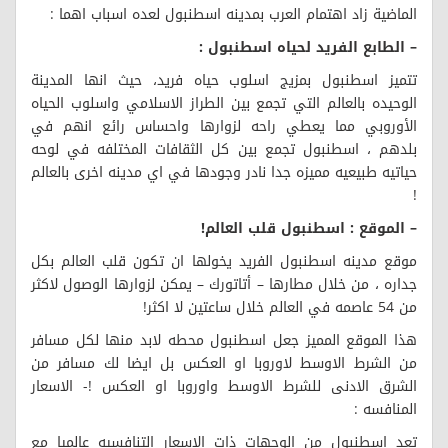
الماضية زاد اهتمام العرب بمدينه اسطنبول لعده اسباب اهما :
– الطابع الفريد لحياه اسطنبول :
تتميز اسطنبول بمزيج اسلوب حياه فريد، حيث انها المدينة
الوحيده بالعالم التي تجمع بين الطراز الاسلامي واسلوب الحياه
الأوروبي مما يعطي راحه لزوارها واحساس رائع انهم في
بلدهم ، اسطنبول تجمع بين كل الثقافات المختلفه في لوحه
حياتيه طبيعيه مميزه جدا نادر وجودها في اي مدينه اخرى بالعالم
!
– الموقع : اسطنبول قلب العالم!
موقع مدينه اسطنبول الفريد يخولها ان تكون قلب العالم بكل
جداره ، من خلال مطارها – أتاتورك – يمكن لزوارها الوصول لاكثر
من 54 عاصمه في العالم خلال ساعتين لا اكثر!
هذا الموقع المميز جعل اسطنبول محطه لابد منها لكل مسافر
من الشرط الاوسط لاوروبا او العكس بل ايضا لك مسافر من
الشرق الادنى للشرط الاوسط واوروبا او العكس !- الاسعار
المنافسه :
تعد اسطنبول من الوجهات ذات الاسعار التنافسيه عالميا مع