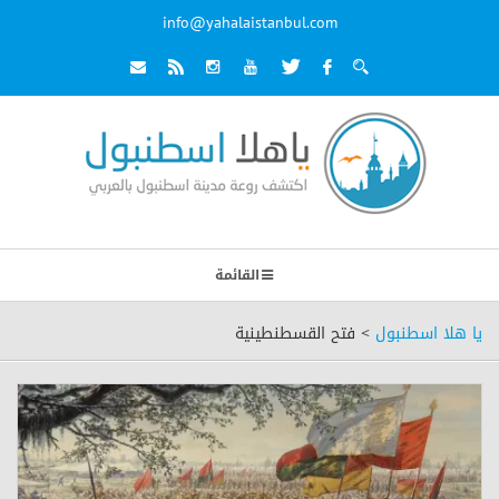
info@yahalaistanbul.com
القائمة
يا هلا اسطنبول
>
فتح القسطنطينية