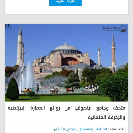
اقراء المزيد
متحف وجامع اياصوفيا من روائع العمارة البيزنطية
والزخرفة العثمانية
التصنيفات :
المتاحف والمعارض
,
جوامع
,
الكنائس