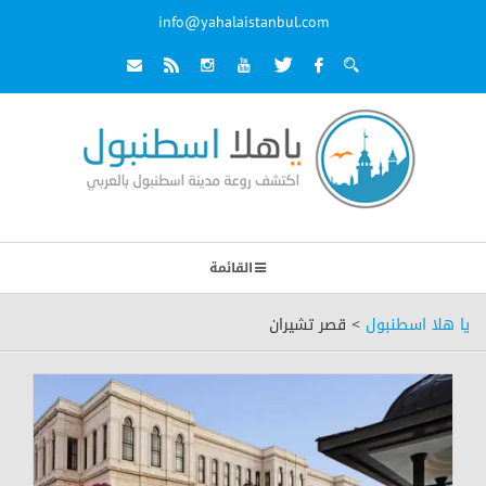
info@yahalaistanbul.com
القائمة
يا هلا اسطنبول
>
قصر تشيران