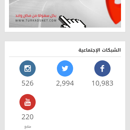
الشبكات الإجتماعية
526
2,994
10,983
220
متابع