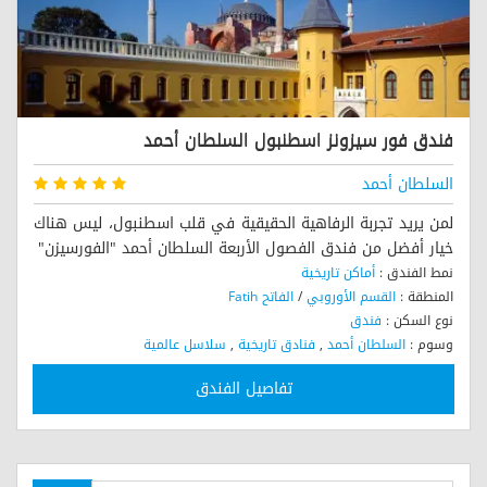
فندق فور سيزونز اسطنبول السلطان أحمد
السلطان أحمد
لمن يريد تجربة الرفاهية الحقيقية في قلب اسطنبول، ليس هناك
خيار أفضل من فندق الفصول الأربعة السلطان أحمد "الفورسيزن"
نمط الفندق :
أماكن تاريخية
المنطقة :
القسم الأوروبي
/
الفاتح Fatih
نوع السكن :
فندق
وسوم :
السلطان أحمد
,
فنادق تاريخية
,
سلاسل عالمية
تفاصيل الفندق