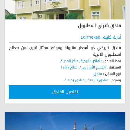
فندق كيراي اسطنبول
أدرنة كابيه Edirnekapi
فندق تاريخي ذو أسعار مقبولة وموقع ممتاز قريب من معالم
اسطنبول الاثرية
نمط الفندق :
أماكن تاريخية
,
مركز المدينة
المنطقة :
القسم الأوروبي
/
الفاتح Fatih
نوع السكن :
فندق
وسوم :
فنادق تاريخية
,
فنادق رخيصة
تفاصيل الفندق