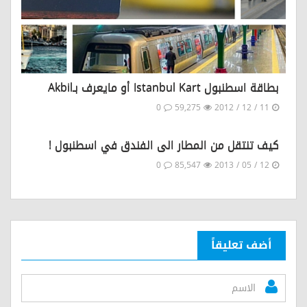
بطاقة اسطنبول Istanbul Kart أو مايعرف بـAkbil
0
59,275
11 / 12 / 2012
كيف تنتقل من المطار الى الفندق في اسطنبول !
0
85,547
12 / 05 / 2013
أضف تعليقاً