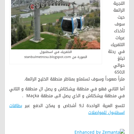
التجربة
الرائعة
حيث
سوف
تأخذك
عربات
التلفريك
في رحلة
التلفريك في اسطنبول
الصورة من stanbulmetrosu.blogspot.com
تبلغ
حوالي
الـ650
متراً صعوداً وسوف تستمتع بمناظر منطقة الخليج الرائعة.
أما الثاني فهو في منطقة بيشكتاش و يصل ال منطقة و الثاني
في منطقة بيشكتاش و الذي يصل الى منطقة Maçka .
تتسع العربة الواحدة لــ9 أشخاص و يمكن الدفع عبر
بطاقات
اسطنبول للمواصلات