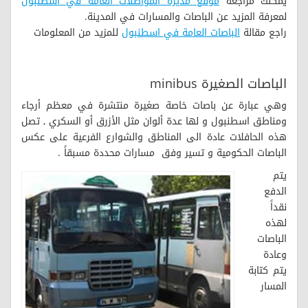
يمكنك مراجعة
موقع مديرة المواصلات العامة في اسطنبول
لمعرفة المزيد عن الباصات والمسارات في المدينة.
راجع مقالة
الباصات العامة في اسطنبول
للمزيد من المعلومات
الباصات الصغيرة minibus
وهي عبارة عن باصات خاصة صغيرة منتشرة في معظم أرجاء
ومناطق اسطنبول و لها عدة ألوان مثل الأزرق أو السكري , تصل
هذه الحافلات عادة الى المناطق والشوارع الفرعية على عكس
الباصات الحكومية و تسير وفق مسارات محددة مسبقاً .
يتم
الدفع
نقداً
لهذه
الباصات
وعادة
يتم كتابة
المسار