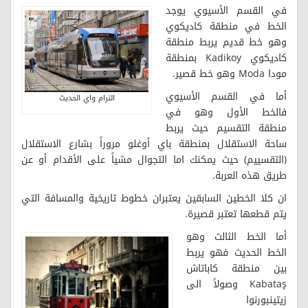
في القسم الأسيوي يوجد
الخط في منطقة كاديكوي
وهو خط قديم يربط منطقة
كاديكوي Kadikoy بمنطقة
مودا Moda وهو خط قصير.
أما في القسم الأسيوي
الترام واي الحديث
فالخط الأول وهو في
منطقة التقسيم حيث يربط
ساحة الاستقلال بمنطقة باي أوغلو مروراً بشارع الاستقلال
(التقسييم) حيث يمكنك اما التجوال مشياً على الأقدام أو عن
طريق هذه العربة.
ان كلا الخطين السابقين يعتبران خطوط تاريخية والمسافة التي
يتم قطعها تعتبر قصيرة.
أما الخط الثالث وهو
الخط الحديث فهو يربط
بين منطقة كاباتاش
Kabataş وصولاً الى
زيتينبورنوا