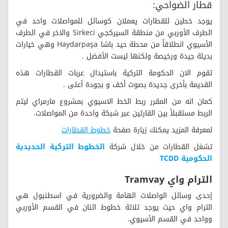
قطار الضواحي:
يوجد خطين للقطارات يعملان كوسائل للمواصلات واحد في
الطرف الأوربي من منطقة السيركجي Sirkeci والاخر في الطرف
الأسيوي انطلاقاً من محطة حيد باشا Haydarpaşa وهي خيارات
بديلة جيدة ورخيصة ولكنها ليست الأفضل .
تقوم الان الحكومة التركية باستبدال عربات القطارات هذه
القديمة بأخرى جديدة بصوت أخف و بجودة أعلى .
كمان انه من المقرر ربط الخط الاسيوي بمشروع مارمراي ليتم
الربط مستقبلاً بين القارتين عبر شبكة واحدة من المواصلات.
لمعرفة المزيد يمكنك زيارة صفحة
خطوط القطارات
تشغل القطارات من خلال شركة
الخطوط التركية الحديدية
الحكومية TCDD
الترام واي
Tramvay
إحدى وسائل الواصلات الهامة والضرورية في اسطنبول هي
الترام واي حيث يوجد ثلاثة خطوط اثنان في القسم الأوربي
وواحد في القسم الأسيوي.