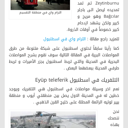
Zeytinburnu ثم تمد
تمديده ليصل الى باجلر
الترام واي في منطقة التقسيم
Bağcılar وهو مريح و
كبير ولكن يشهد ازدحام
كبير خصوصاُ في أوقات الذروة.
للمزيد راجع مقالة :
الترام واي في اسطنبول
كما رأينا سابقاً تحتوي اسطنبول على شبكة متنوعة من طرق
المواصلات البرية في المقالة التالية سوف نقوم بشرح المواصلات
البحرية في المدينة والتي تربط اسطنبول بجزر الأميرات و تربط
طرفي المدينة ببعضهما البعض .
التلفريك في اسطنبول Eyüp teleferik
نعم اخر وسيلة مواصلات في اسطنبول هي التلفريك ويوجد
خطين له في المدينة الاول يصل بين منطقتي أيوب و منطقة
بيير لوتيه الرائعة المطلة على خليج القرن الذهبي .
نحن
ننصحك
بهذه