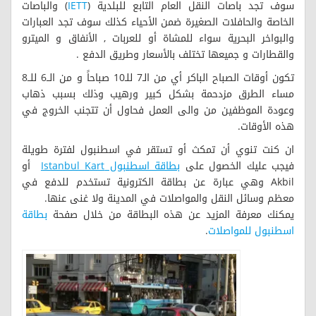
سوف تجد باصات النقل العام التابع للبلدية (
IETT
) والباصات
الخاصة والحافلات الصغيرة ضمن الأحياء كذلك سوف تجد العبارات
والبواخر البحرية سواء للمشاة أو للعربات , الأنفاق و الميترو
والقطارات و جميعها تختلف بالأسعار وطريق الدفع .
تكون أوقات الصباح الباكر أي من الـ7 للـ10 صباحاً و من الــ6 للــ8
مساء الطرق مزدحمة بشكل كبير ورهيب وذلك بسبب ذهاب
وعودة الموظفين من والى العمل فحاول أن تتجنب الخروج في
هذه الأوقات.
ان كنت تنوي أن تمكث أو تستقر في اسطنبول لفترة طويلة
فيجب عليك الخصول على
بطاقة اسطنبول Istanbul Kart
أو
Akbil وهي عبارة عن بطاقة الكترونية تستخدم للدفع في
معظم وسائل النقل والمواصلات في المدينة ولا غنى عنها.
يمكنك معرفة المزيد عن هذه البطاقة من خلال صفحة
بطاقة
اسطنبول للمواصلات
.