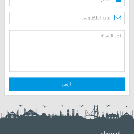
ارسل
انستغرام