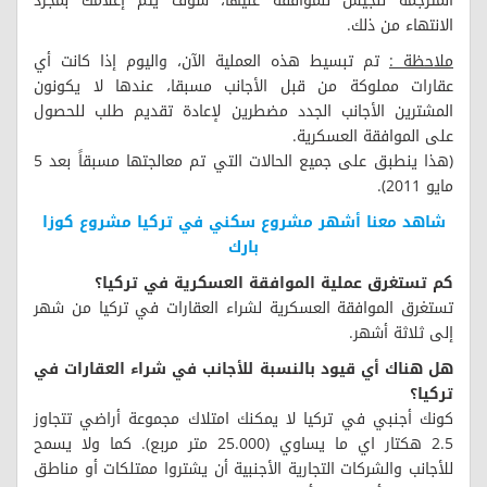
المترجمة للجيش للموافقة عليها، سوف يتم إعلامك بمجرد
الانتهاء من ذلك.
ملاحظة :
تم تبسيط هذه العملية الآن، واليوم إذا كانت أي
عقارات مملوكة من قبل الأجانب مسبقا، عندها لا يكونون
المشترين الأجانب الجدد مضطرين لإعادة تقديم طلب للحصول
على الموافقة العسكرية.
(هذا ينطبق على جميع الحالات التي تم معالجتها مسبقاً بعد 5
مايو 2011).
شاهد معنا أشهر مشروع سكني في تركيا مشروع كوزا
بارك
كم تستغرق عملية الموافقة العسكرية في تركيا؟
تستغرق الموافقة العسكرية لشراء العقارات في تركيا من شهر
إلى ثلاثة أشهر.
هل هناك أي قيود بالنسبة للأجانب في شراء العقارات في
تركيا؟
كونك أجنبي في تركيا لا يمكنك امتلاك مجموعة أراضي تتجاوز
2.5 هكتار اي ما يساوي (25.000 متر مربع). كما ولا يسمح
للأجانب والشركات التجارية الأجنبية أن يشتروا ممتلكات أو مناطق