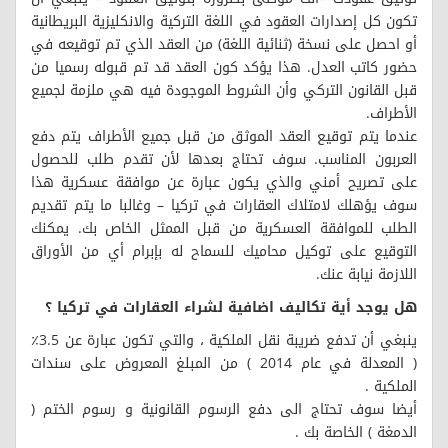
تكون كل إصدارات العقود في اللغة التركية والانكليزية البريطانية
أو احصل على نسخة (ثنائية اللغة) من العقد الذي تم توقيعه في
حضور كاتب العدل. هذا يؤكد كون العقد قد تم قبوله رسميا من
قبل القانون التركي وأن الشروط الموجودة فيه هي ملزمة لجميع
الأطراف.
عندما يتم توقيع العقد الموثق من قبل جميع الأطراف يتم دفع
العربون المناسب. سوف تحتاج بعدها لأن تقدم طلب للحصول
على تصريح أمني والذي يكون عبارة عن موافقة عسكرية هذا
سوف يؤهلك لامتلاك العقارات في تركيا – وغالبا ما يتم تقديم
الطلب للموافقة العسكرية من قبل الممثل الخاص بك. يمكنك
التوقيع على توكيل محاميك للسماح له بإبرام أي من الأوراق
اللازمة نيابة عنك.
هل يوجد أية تكاليف اضافية لشراء العقارات في تركيا ؟
ينبغي أن تدفع ضريبة نقل الملكية ، والتي تكون عبارة عن 3.5٪
( المعدلة في عام 2014 ) من المبلغ المعروض على سندات
الملكية .
أيضا سوف تحتاج الى دفع الرسوم القانونية و رسوم الختم (
الدمغة ) الخاصة بك .