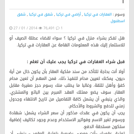
1
وسوم :
العقارات في تركيا
,
أراضي في تركيا
,
شقق في تركيا
,
شقق
اسطنبول
27 / 01 / 2014
76,491
1
هل تفكر بشراء منزل في تركيا ؟ سواء لقضاء عطلة الصيف أو
للاستثمار إليك هذه المعلومات الهامة عن العقارات في تركيا.
قبل شراء العقارات في تركيا يجب عليك أن تعلم :
أولا أنت بحاجة للتأكد من سند ملكية العقار بأن يكون خال من أية
ديون، يمكنك تعيين محام لتنفيذ ذلك. فمن المهم أن تعين محام
كفؤ وأهل للثقة. وغالبا ما يطلب منك رسوم حجز صغيرة مقابل
العقار. سوف يضع ممثلك العقد المبرم بين البائع والمشتري.
والذي ينبغي أن يشمل كافة التفاصيل من تاريخ الانتهاء وجدول
زمني للدفع والشروط والأحكام.
يجب أن يكون في عقدك مذكور أن سعر الشراء يشمل: شهادة
ورسوم تغير الاسم وفواتير الاستخدام وعدم وجود تكاليف إضافية
ستكون مستحقة الدفع.
توثيق عقودك –أنت موصى بضرورة بتوثيق العقود – ينبغي أن